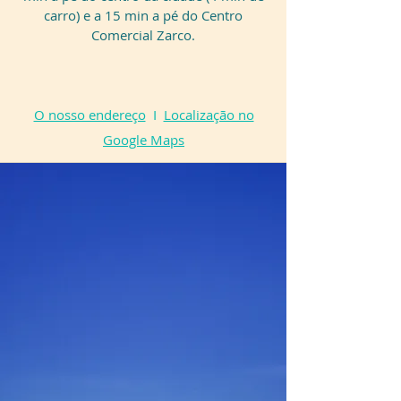
carro) e a 15 min a pé do Centro
Comercial Zarco.
O nosso endereço
I
Localização no
Google Maps