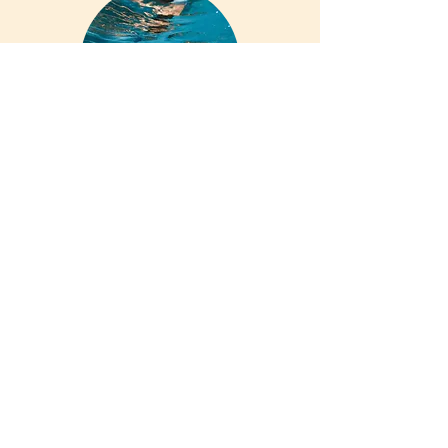
Tauchzentrum
Tauchen Sie ein in eine faszinierende,
neue Welt. Mit Schnorchel,- oder
Taucherfahrung oder einem der vielen
Kurse. Besuchen Sie die Webseite von
Porto Santo Sub für weitere
Informationen.
Kontakt:
(+351) 916 033 997